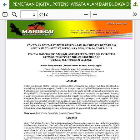
PEMETAAN DIGITAL POTENSI WISATA ALAM DAN BUDAYA DENGAN GIS UNTUK MENDUKUNG PENGELOLAAN DESA WISATA NEGERI SULI