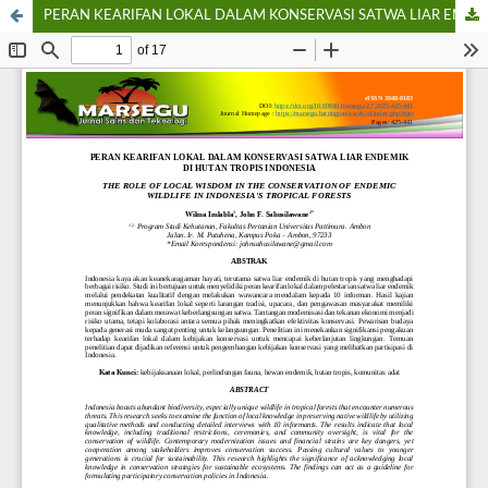
PERAN KEARIFAN LOKAL DALAM KONSERVASI SATWA LIAR ENDEMIK DI HUTAN TROPIS INDONESIA