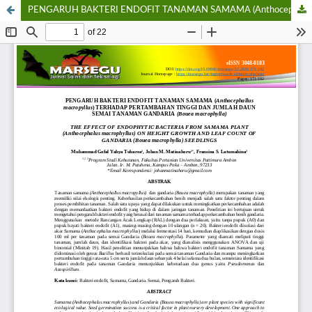
PENGARUH BAKTERI ENDOFIT TANAMAN SAMAMA (Anthocephallus macropyllus) TERHADAP PERTAMBAHAN TINGGI DAN JUMLAH DAUN SEMAI TANAMAN GANDARIA (Bouea macrophylla)