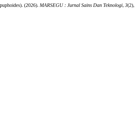
oides). (2026).
MARSEGU : Jurnal Sains Dan Teknologi
,
3
(2),