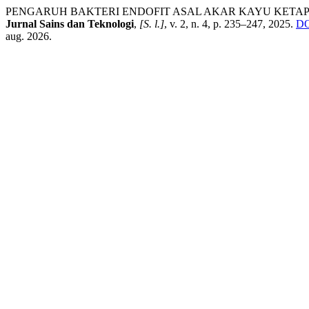
PENGARUH BAKTERI ENDOFIT ASAL AKAR KAYU KETAPANG 
Jurnal Sains dan Teknologi
,
[S. l.]
, v. 2, n. 4, p. 235–247, 2025.
DO
aug. 2026.