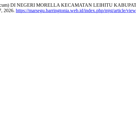
ndicum) DI NEGERI MORELLA KECAMATAN LEIHITU KABU
7, 2026.
https://marsegu.barringtonia.web.id/index.php/mjst/article/vie