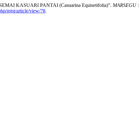
KASUARI PANTAI (Casuarina Equisetifolia)”.
MARSEGU : Ju
php/mjst/article/view/78
.