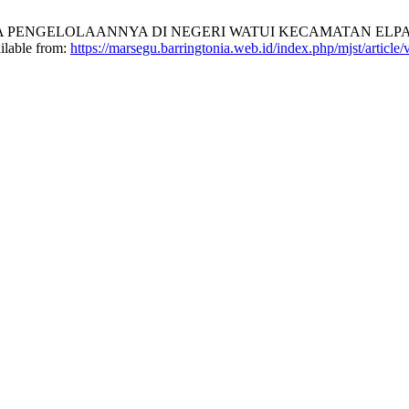
 PENGELOLAANNYA DI NEGERI WATUI KECAMATAN ELPA
ilable from:
https://marsegu.barringtonia.web.id/index.php/mjst/article