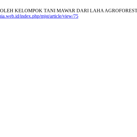
H KELOMPOK TANI MAWAR DARI LAHA AGROFORESTRI DI NEGE
nia.web.id/index.php/mjst/article/view/75