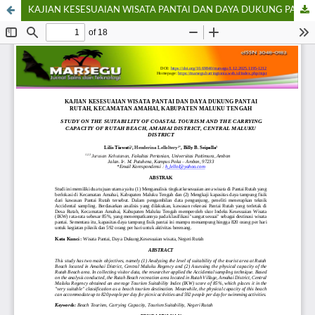
KAJIAN KESESUAIAN WISATA PANTAI DAN DAYA DUKUNG PANTAI RUTAH, KECAMATAN AMAHAI, KABUPATEN MALUKU TENGAH