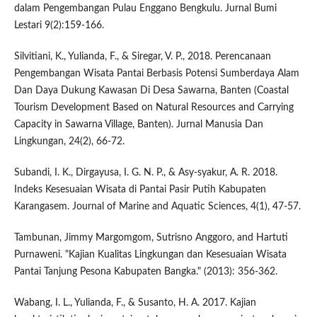
dalam Pengembangan Pulau Enggano Bengkulu. Jurnal Bumi
Lestari 9(2):159-166.
Silvitiani, K., Yulianda, F., & Siregar, V. P., 2018. Perencanaan
Pengembangan Wisata Pantai Berbasis Potensi Sumberdaya Alam
Dan Daya Dukung Kawasan Di Desa Sawarna, Banten (Coastal
Tourism Development Based on Natural Resources and Carrying
Capacity in Sawarna Village, Banten). Jurnal Manusia Dan
Lingkungan, 24(2), 66-72.
Subandi, I. K., Dirgayusa, I. G. N. P., & Asy-syakur, A. R. 2018.
Indeks Kesesuaian Wisata di Pantai Pasir Putih Kabupaten
Karangasem. Journal of Marine and Aquatic Sciences, 4(1), 47-57.
Tambunan, Jimmy Margomgom, Sutrisno Anggoro, and Hartuti
Purnaweni. "Kajian Kualitas Lingkungan dan Kesesuaian Wisata
Pantai Tanjung Pesona Kabupaten Bangka." (2013): 356-362.
Wabang, I. L., Yulianda, F., & Susanto, H. A. 2017. Kajian