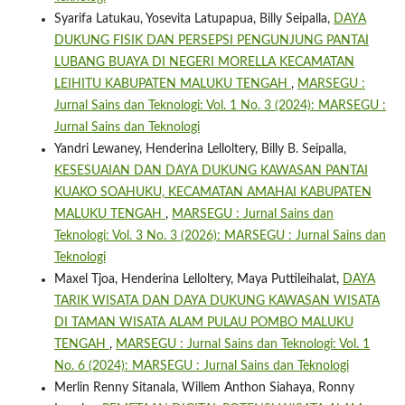
Syarifa Latukau, Yosevita Latupapua, Billy Seipalla,
DAYA
DUKUNG FISIK DAN PERSEPSI PENGUNJUNG PANTAI
LUBANG BUAYA DI NEGERI MORELLA KECAMATAN
LEIHITU KABUPATEN MALUKU TENGAH
,
MARSEGU :
Jurnal Sains dan Teknologi: Vol. 1 No. 3 (2024): MARSEGU :
Jurnal Sains dan Teknologi
Yandri Lewaney, Henderina Lelloltery, Billy B. Seipalla,
KESESUAIAN DAN DAYA DUKUNG KAWASAN PANTAI
KUAKO SOAHUKU, KECAMATAN AMAHAI KABUPATEN
MALUKU TENGAH
,
MARSEGU : Jurnal Sains dan
Teknologi: Vol. 3 No. 3 (2026): MARSEGU : Jurnal Sains dan
Teknologi
Maxel Tjoa, Henderina Lelloltery, Maya Puttileihalat,
DAYA
TARIK WISATA DAN DAYA DUKUNG KAWASAN WISATA
DI TAMAN WISATA ALAM PULAU POMBO MALUKU
TENGAH
,
MARSEGU : Jurnal Sains dan Teknologi: Vol. 1
No. 6 (2024): MARSEGU : Jurnal Sains dan Teknologi
Merlin Renny Sitanala, Willem Anthon Siahaya, Ronny