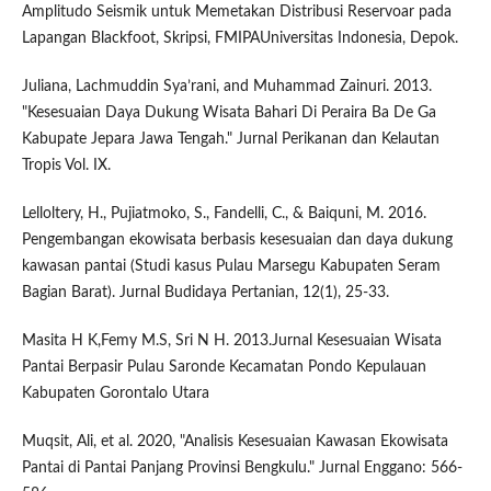
Amplitudo Seismik untuk Memetakan Distribusi Reservoar pada
Lapangan Blackfoot, Skripsi, FMIPAUniversitas Indonesia, Depok.
Juliana, Lachmuddin Sya’rani, and Muhammad Zainuri. 2013.
"Kesesuaian Daya Dukung Wisata Bahari Di Peraira Ba De Ga
Kabupate Jepara Jawa Tengah." Jurnal Perikanan dan Kelautan
Tropis Vol. IX.
Lelloltery, H., Pujiatmoko, S., Fandelli, C., & Baiquni, M. 2016.
Pengembangan ekowisata berbasis kesesuaian dan daya dukung
kawasan pantai (Studi kasus Pulau Marsegu Kabupaten Seram
Bagian Barat). Jurnal Budidaya Pertanian, 12(1), 25-33.
Masita H K,Femy M.S, Sri N H. 2013.Jurnal Kesesuaian Wisata
Pantai Berpasir Pulau Saronde Kecamatan Pondo Kepulauan
Kabupaten Gorontalo Utara
Muqsit, Ali, et al. 2020, "Analisis Kesesuaian Kawasan Ekowisata
Pantai di Pantai Panjang Provinsi Bengkulu." Jurnal Enggano: 566-