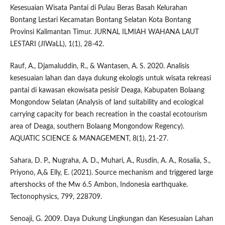
Kesesuaian Wisata Pantai di Pulau Beras Basah Kelurahan
Bontang Lestari Kecamatan Bontang Selatan Kota Bontang
Provinsi Kalimantan Timur. JURNAL ILMIAH WAHANA LAUT
LESTARI (JIWaLL), 1(1), 28-42.
Rauf, A., Djamaluddin, R., & Wantasen, A. S. 2020. Analisis
kesesuaian lahan dan daya dukung ekologis untuk wisata rekreasi
pantai di kawasan ekowisata pesisir Deaga, Kabupaten Bolaang
Mongondow Selatan (Analysis of land suitability and ecological
carrying capacity for beach recreation in the coastal ecotourism
area of Deaga, southern Bolaang Mongondow Regency).
AQUATIC SCIENCE & MANAGEMENT, 8(1), 21-27.
Sahara, D. P., Nugraha, A. D., Muhari, A., Rusdin, A. A., Rosalia, S.,
Priyono, A,& Elly, E. (2021). Source mechanism and triggered large
aftershocks of the Mw 6.5 Ambon, Indonesia earthquake.
Tectonophysics, 799, 228709.
Senoaji, G. 2009. Daya Dukung Lingkungan dan Kesesuaian Lahan