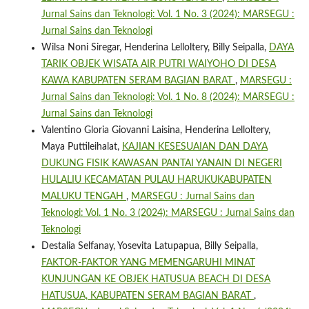
Jurnal Sains dan Teknologi: Vol. 1 No. 3 (2024): MARSEGU :
Jurnal Sains dan Teknologi
Wilsa Noni Siregar, Henderina Lelloltery, Billy Seipalla,
DAYA
TARIK OBJEK WISATA AIR PUTRI WAIYOHO DI DESA
KAWA KABUPATEN SERAM BAGIAN BARAT
,
MARSEGU :
Jurnal Sains dan Teknologi: Vol. 1 No. 8 (2024): MARSEGU :
Jurnal Sains dan Teknologi
Valentino Gloria Giovanni Laisina, Henderina Lelloltery,
Maya Puttileihalat,
KAJIAN KESESUAIAN DAN DAYA
DUKUNG FISIK KAWASAN PANTAI YANAIN DI NEGERI
HULALIU KECAMATAN PULAU HARUKUKABUPATEN
MALUKU TENGAH
,
MARSEGU : Jurnal Sains dan
Teknologi: Vol. 1 No. 3 (2024): MARSEGU : Jurnal Sains dan
Teknologi
Destalia Selfanay, Yosevita Latupapua, Billy Seipalla,
FAKTOR-FAKTOR YANG MEMENGARUHI MINAT
KUNJUNGAN KE OBJEK HATUSUA BEACH DI DESA
HATUSUA, KABUPATEN SERAM BAGIAN BARAT
,