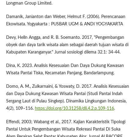
Longman Group Limited.
Damanik, Janianton dan Weber, Helmut F. (2006). Perencanaan
Ekowisata. Yogyakarta : PUSBAR UGM & ANDI YOGYAKARTA
Devy, Helln Angga, and R. B. Soemanto. 2017, "Pengembangan
obyek dan daya tarik wisata alam sebagai daerah tujuan wisata di
Kabupaten Karanganyar." Jurnal sosiologi dilema 32.1: 34-44.
Dina, K. 2023. Analisis Kesesuaian Dan Daya Dukung Kawasan
Wisata Pantai Tiska, Kecamatan Panjang, Bandarlampung.
Domo, A. M., Zulkarnaini, & Yoswaty, D. 2017. Analisis Kesesuaian
dan Daya Dukung Kawasan Wisata Pantai (Studi Pantai Indah
Sergang Laut di Pulau Singkep). Dinamika Lingkungan Indonesia,
4(2), 109–116.
https://doi.org/10.31258/dli.4.2.p.109-116
.
Effendi, 2003; Wabang et al., 2017. Kajian Karakteristik Tipologi
Pantai Untuk Pengembangan Wisata Rekreasi Pantai Di Suka
Alam Perairan Selat Pantar Kabupaten Alor. Jurnal ALBACORE