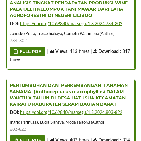
ANALISIS TINGKAT PENDAPATAN PRODUKSI WINE
PALA OLEH KELOMPOK TANI MAWAR DARI LAHA
AGROFORESTRI DI NEGERI LILIBOOI
DOI:
https://doi.org/10.69840/marsegu/1.8.2024.784-802
Jonesko Petta, Troice Siahaya, Cornelia Wattimena (Author)
784-802
FULL PDF
|
Views
: 413 times |
Download
: 317
times
PERTUMBUHAN DAN PERKEMBANGAN TANAMAN
SAMAMA (Anthocephalus macrophyllus) DALAM
WAKTU X TAHUN DI DESA HATUSUA KECAMATAN
KAIRATU KABUPATEN SERAM BAGIAN BARAT
DOI:
https://doi.org/10.69840/marsegu/1.8.2024.803-822
Ingrid Parinussa, Ludia Siahaya, Moda Talaohu (Author)
803-822
FULL PDF
|
Views
: 402 times |
Download
: 334