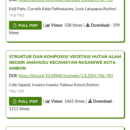
Keiji Patty, Cornelis Katje Pattinasarany, Lesly Latupapua (Author)
748-765
FULL PDF
|
Views
: 538 times |
Download
: 599
times
STRUKTUR DAN KOMPOSISI VEGETASI HUTAN ALAM
NEGERI AMAHUSU KECAMATAN NUSANIWE KOTA
AMBON
DOI:
https://doi.org/10.69840/marsegu/1.8.2024.766-783
Colin Sapardi, Irwanto Irwanto, Yulianus Komul (Author)
766-783
FULL PDF
|
Views
: 1465 times |
Download
:
1111 times