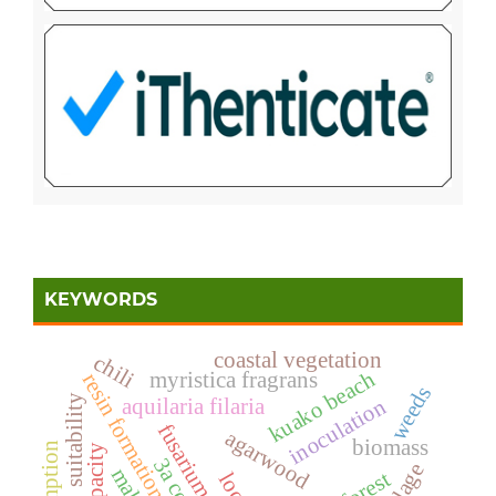
KEYWORDS
coastal vegetation
chili
kuako beach
myristica fragrans
resin formation
weeds
suitability
aquilaria filaria
inoculation
agarwood
biomass