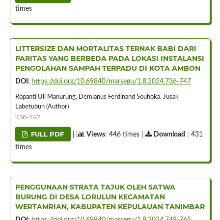
times
LITTERSIZE DAN MORTALITAS TERNAK BABI DARI
PARITAS YANG BERBEDA PADA LOKASI INSTALANSI
PENGOLAHAN SAMPAH TERPADU DI KOTA AMBON
DOI:
https://doi.org/10.69840/marsegu/1.8.2024.736-747
Ropanti Uli Manurung, Demianus Ferdinand Souhoka, Jusak
Labetubun (Author)
736-747
FULL PDF
|
Views
: 446 times |
Download
: 431
times
PENGGUNAAN STRATA TAJUK OLEH SATWA
BURUNG DI DESA LORULUN KECAMATAN
WERTAMRIAN, KABUPATEN KEPULAUAN TANIMBAR
DOI:
https://doi.org/10.69840/marsegu/1.8.2024.748-765