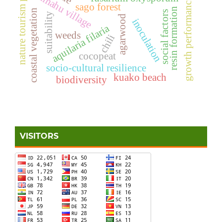
nature tourism park
ihamahu village
growth performance
sago forest
resin formation
coastal vegetation
social factors
suitability
agarwood
inoculation
aquilaria filaria
weeds
chili
cocopeat
socio-cultural resilience
kuako beach
biodiversity
VISITORS