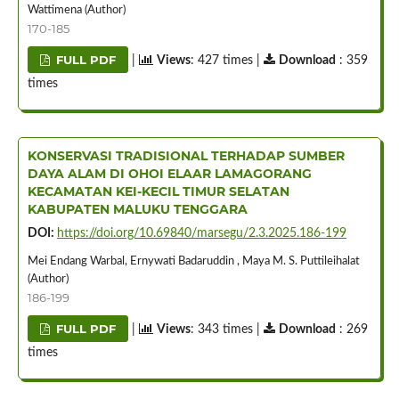
Wattimena (Author)
170-185
FULL PDF
|
Views
: 427 times |
Download
: 359
times
KONSERVASI TRADISIONAL TERHADAP SUMBER
DAYA ALAM DI OHOI ELAAR LAMAGORANG
KECAMATAN KEI-KECIL TIMUR SELATAN
KABUPATEN MALUKU TENGGARA
DOI:
https://doi.org/10.69840/marsegu/2.3.2025.186-199
Mei Endang Warbal, Ernywati Badaruddin , Maya M. S. Puttileihalat
(Author)
186-199
FULL PDF
|
Views
: 343 times |
Download
: 269
times