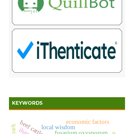
KEYWORDS
economic factors
beef cattle
local wisdom
fusarium oxysporum