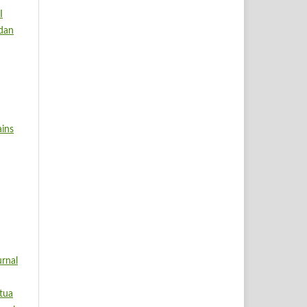
I
dan
ins
rnal
tua