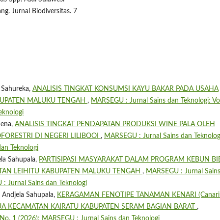
g. Jurnal Biodiversitas. 7
a Sahureka,
ANALISIS TINGKAT KONSUMSI KAYU BAKAR PADA USAHA
BUPATEN MALUKU TENGAH
,
MARSEGU : Jurnal Sains dan Teknologi: Vol
eknologi
mena,
ANALISIS TINGKAT PENDAPATAN PRODUKSI WINE PALA OLEH
ORESTRI DI NEGERI LILIBOOI
,
MARSEGU : Jurnal Sains dan Teknolog
dan Teknologi
ela Sahupala,
PARTISIPASI MASYARAKAT DALAM PROGRAM KEBUN BI
MATAN LEIHITU KABUPATEN MALUKU TENGAH
,
MARSEGU : Jurnal Sain
: Jurnal Sains dan Teknologi
, Andjela Sahupala,
KERAGAMAN FENOTIPE TANAMAN KENARI (Canar
USUA KECAMATAN KAIRATU KABUPATEN SERAM BAGIAN BARAT
,
 No. 1 (2026): MARSEGU : Jurnal Sains dan Teknologi