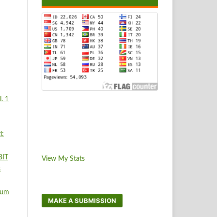
. 1
i:
BIT
View My Stats
s
ium
MAKE A SUBMISSION