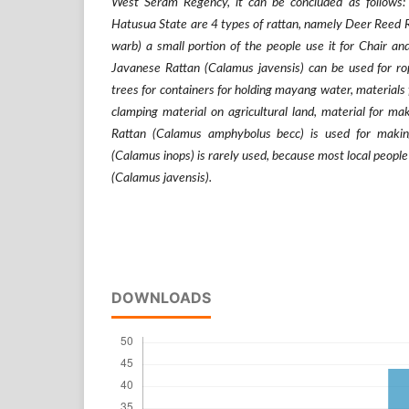
West Seram Regency, it can be concluded as follows: 
Hatusua State are 4 types of rattan, namely Deer Reed
warb) a small portion of the people use it for Chair a
Javanese Rattan (Calamus javensis) can be used for r
trees for containers for holding mayang water, materials 
clamping material on agricultural land, material for mak
Rattan (Calamus amphybolus becc) is used for making 
(Calamus inops) is rarely used, because most local peopl
(Calamus javensis).
DOWNLOADS