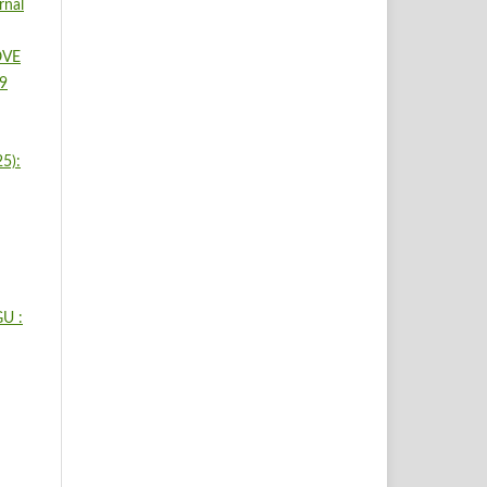
rnal
OVE
 9
5):
U :