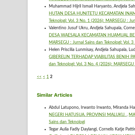
Muhammad Hijril Ismail Haryanto, Andjela Sah
HUTAN DESA HUNITETU KECAMATAN INA
Teknologi: Vol. 3 No. 1 (2026): MARSEGU : Jur
Valentino Jusuf Ukru, Andjela Sahupala, Corne
DESA WAESALA KECAMATAN HUAMUAL BEL
MARSEGU : Jurnal Sains dan Teknologi: Vol. 3
Helen Priscilia Lunmisay, Andjela Sahupala, Lu
GIBERELIN TERHADAP VIABILITAS BENIH PA
dan Teknologi: Vol. 3 No. 4 (2026): MARSEGU :
<<
<
1
2
Similar Articles
Abdul Latupono, Irwanto Irwanto, Miranda Ha
NEGERI HATUSUA. PROVINSI MALUKU.
,
MAR
Sains dan Teknologi
Tegar Aulia Fadly Daylangi, Cornelis Katje Pat