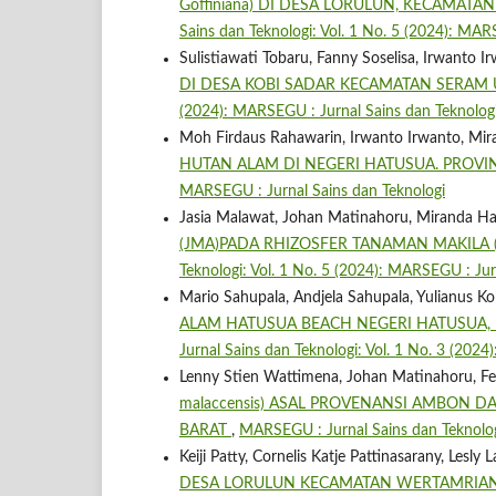
Goffiniana) DI DESA LORULUN, KECAMA
Sains dan Teknologi: Vol. 1 No. 5 (2024): MAR
Sulistiawati Tobaru, Fanny Soselisa, Irwanto I
DI DESA KOBI SADAR KECAMATAN SERAM 
(2024): MARSEGU : Jurnal Sains dan Teknolog
Moh Firdaus Rahawarin, Irwanto Irwanto, Mir
HUTAN ALAM DI NEGERI HATUSUA. PROVI
MARSEGU : Jurnal Sains dan Teknologi
Jasia Malawat, Johan Matinahoru, Miranda Ha
(JMA)PADA RHIZOSFER TANAMAN MAKILA (L
Teknologi: Vol. 1 No. 5 (2024): MARSEGU : Jur
Mario Sahupala, Andjela Sahupala, Yulianus K
ALAM HATUSUA BEACH NEGERI HATUSUA,
Jurnal Sains dan Teknologi: Vol. 1 No. 3 (202
Lenny Stien Wattimena, Johan Matinahoru, Feb
malaccensis) ASAL PROVENANSI AMBON D
BARAT
,
MARSEGU : Jurnal Sains dan Teknologi
Keiji Patty, Cornelis Katje Pattinasarany, Lesly
DESA LORULUN KECAMATAN WERTAMRIAN