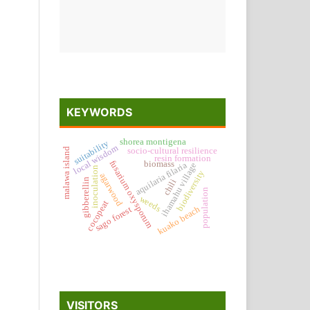
KEYWORDS
shorea montigena
suitability
local wisdom
malawa island
socio-cultural resilience
resin formation
fusarium oxysporum
biomass
aquilaria filaria
ihamahu village
inoculation
biodiversity
agarwood
gibberellin
chili
population
weeds
cocopeat
kuako beach
sago forest
VISITORS