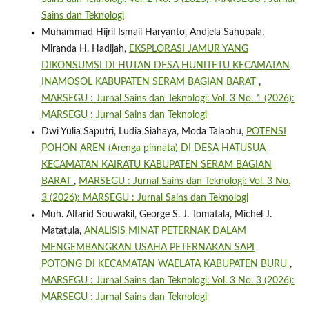
Sains dan Teknologi
Muhammad Hijril Ismail Haryanto, Andjela Sahupala,
Miranda H. Hadijah,
EKSPLORASI JAMUR YANG
DIKONSUMSI DI HUTAN DESA HUNITETU KECAMATAN
INAMOSOL KABUPATEN SERAM BAGIAN BARAT
,
MARSEGU : Jurnal Sains dan Teknologi: Vol. 3 No. 1 (2026):
MARSEGU : Jurnal Sains dan Teknologi
Dwi Yulia Saputri, Ludia Siahaya, Moda Talaohu,
POTENSI
POHON AREN (Arenga pinnata) DI DESA HATUSUA
KECAMATAN KAIRATU KABUPATEN SERAM BAGIAN
BARAT
,
MARSEGU : Jurnal Sains dan Teknologi: Vol. 3 No.
3 (2026): MARSEGU : Jurnal Sains dan Teknologi
Muh. Alfarid Souwakil, George S. J. Tomatala, Michel J.
Matatula,
ANALISIS MINAT PETERNAK DALAM
MENGEMBANGKAN USAHA PETERNAKAN SAPI
POTONG DI KECAMATAN WAELATA KABUPATEN BURU
,
MARSEGU : Jurnal Sains dan Teknologi: Vol. 3 No. 3 (2026):
MARSEGU : Jurnal Sains dan Teknologi