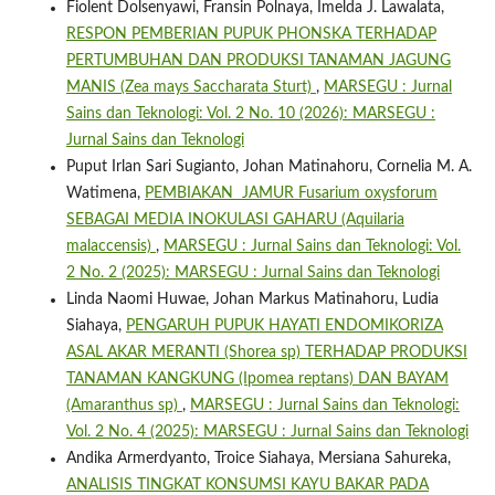
Fiolent Dolsenyawi, Fransin Polnaya, Imelda J. Lawalata,
RESPON PEMBERIAN PUPUK PHONSKA TERHADAP
PERTUMBUHAN DAN PRODUKSI TANAMAN JAGUNG
MANIS (Zea mays Saccharata Sturt)
,
MARSEGU : Jurnal
Sains dan Teknologi: Vol. 2 No. 10 (2026): MARSEGU :
Jurnal Sains dan Teknologi
Puput Irlan Sari Sugianto, Johan Matinahoru, Cornelia M. A.
Watimena,
PEMBIAKAN JAMUR Fusarium oxysforum
SEBAGAI MEDIA INOKULASI GAHARU (Aquilaria
malaccensis)
,
MARSEGU : Jurnal Sains dan Teknologi: Vol.
2 No. 2 (2025): MARSEGU : Jurnal Sains dan Teknologi
Linda Naomi Huwae, Johan Markus Matinahoru, Ludia
Siahaya,
PENGARUH PUPUK HAYATI ENDOMIKORIZA
ASAL AKAR MERANTI (Shorea sp) TERHADAP PRODUKSI
TANAMAN KANGKUNG (Ipomea reptans) DAN BAYAM
(Amaranthus sp)
,
MARSEGU : Jurnal Sains dan Teknologi:
Vol. 2 No. 4 (2025): MARSEGU : Jurnal Sains dan Teknologi
Andika Armerdyanto, Troice Siahaya, Mersiana Sahureka,
ANALISIS TINGKAT KONSUMSI KAYU BAKAR PADA